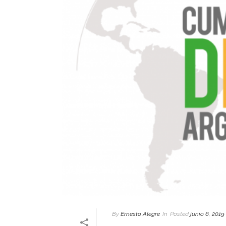
By
Ernesto Alegre
In
Posted
junio 6, 2019