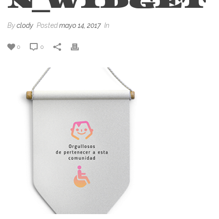
N_WIDGET
By
clody
Posted
mayo 14, 2017
In
0
0