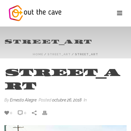
STREET_ART
HOME
/
STREET_ART
/ STREET_ART
STREET_A
RT
By
Ernesto Alegre
Posted
octubre 26, 2018
In
0
0
Reproductor