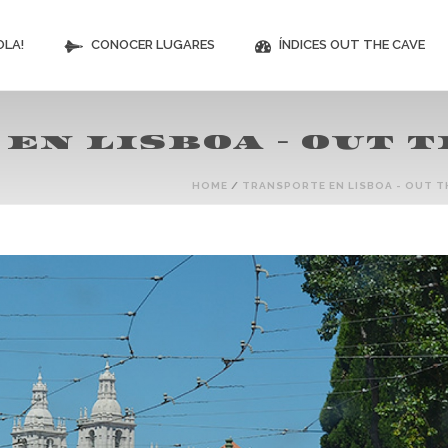
OLA!
CONOCER LUGARES
ÍNDICES OUT THE CAVE
EN LISBOA – OUT 
HOME
/
TRANSPORTE EN LISBOA - OUT T