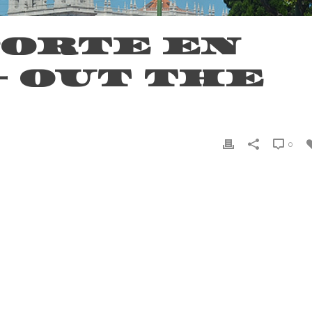
ORTE EN
– OUT THE
0