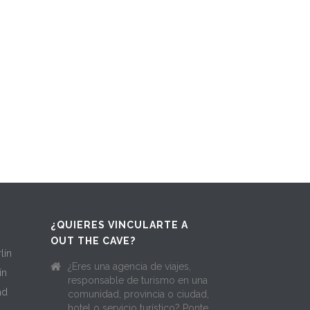
¿QUIERES VINCULARTE A
OUT THE CAVE?
lín
¿Eres una agencia de viajes,
ín
responsable de turismo en una
ad
comunidad, provincia o ciudad,
hotel o servicio turístico? Ponte